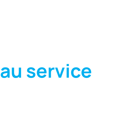
au service
e travail de la pierre naturelle,
e et matériaux agglomérés.