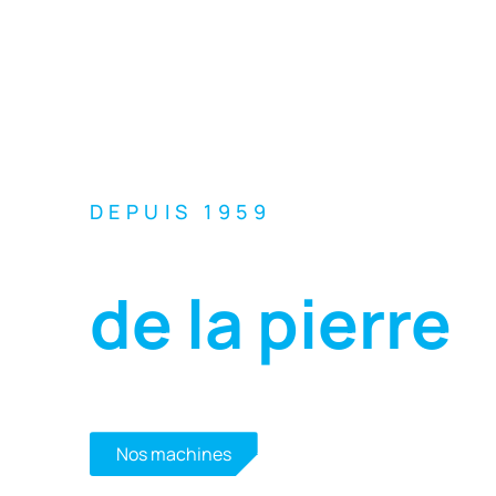
DEPUIS 1959
L'excellence
de la pierre
Des solutions performantes et durables pour l
céramique, quartz, béton, verre, réfractair
Nous contacter
Nos machines