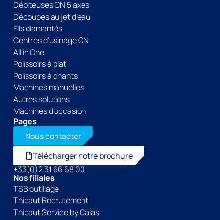
Débiteuses CN 5 axes
Découpes au jet d’eau
Fils diamantés
Centres d’usinage CN
All in One
Polissoirs à plat
Polissoirs à chants
Machines manuelles
Autres solutions
Machines d’occasion
Pages
Nous contacter
Télécharger notre brochure
+33(0)2 31 66 68 00
Nos filiales
TSB outillage
Thibaut Recrutement
Thibaut Service by Calas