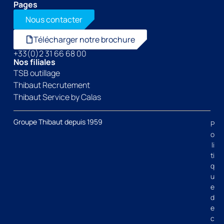
Pages
Nous contacter
Télécharger notre brochure
+33(0)2 31 66 68 00
Nos filiales
TSB outillage
Thibaut Recrutement
Thibaut Service by Calas
Groupe Thibaut depuis 1959
P
o
li
ti
q
u
e
d
e
c