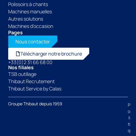
Polissoirs à chants
Machines manuelles
Autres solutions
Machines d’occasion
Pages
Nous contacter
Télécharger notre brochure
+33(0)2 31 66 68 00
Nos filiales
TSB outillage
Thibaut Recrutement
Thibaut Service by Calas
Groupe Thibaut depuis 1959
P
o
li
ti
q