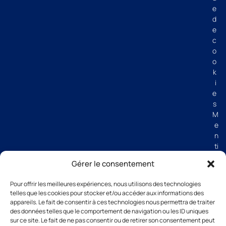
e
d
e
c
o
o
k
i
e
s
M
e
n
ti
o
Gérer le consentement
n
s
Pour offrir les meilleures expériences, nous utilisons des technologies
lé
telles que les cookies pour stocker et/ou accéder aux informations des
g
appareils. Le fait de consentir à ces technologies nous permettra de traiter
al
des données telles que le comportement de navigation ou les ID uniques
e
sur ce site. Le fait de ne pas consentir ou de retirer son consentement peut