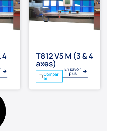
 4
T812 V5 M (3 & 4
axes)
r
En savoir
plus
Compar
er