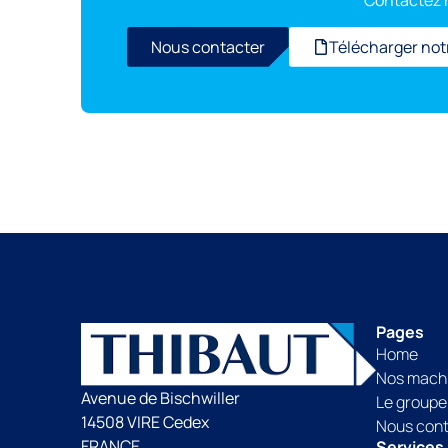
Contactez n
Nous contacter
Télécharger not
Pages
Home
Nos mach
Avenue de Bischwiller
Le groupe
14508 VIRE Cedex
Nous con
FRANCE
Services