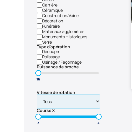
Carrière
Céramique
Construction/Voirie
Décoration
Funéraire
Matériaux agglomérés
Monuments Historiques
Verre
Type d'opération
Découpe
Polissage
Usinage / Façonnage
Puissance de broche
Vitesse de rotation
Course X