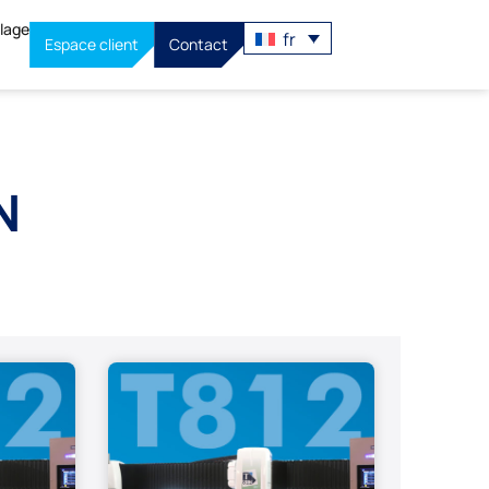
llage
fr
Espace client
Contact
N