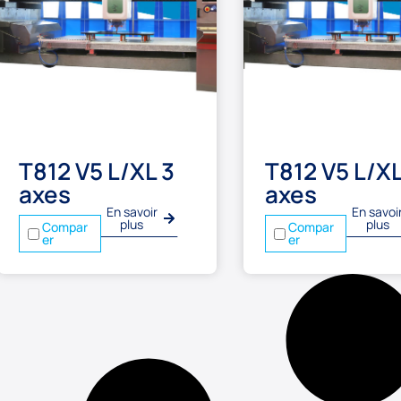
T812 V5 L/XL 3
T812 V5 L/XL
axes
axes
En savoir
En savoi
plus
plus
Compar
Compar
er
er