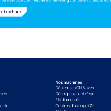
otre service commercial et marketing compétent, réactif et 
re brochure
Nos machines
Débiteuses CN 5 axes
ines
Découpes au jet d’eau
Fils diamantés
tacter
Centres d’usinage CN