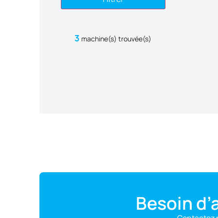
3
machine(s) trouvée(s)
Besoin d’