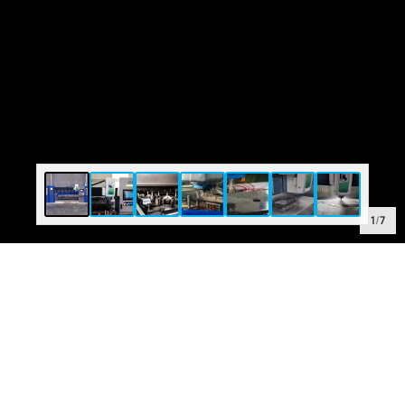
1
/
7