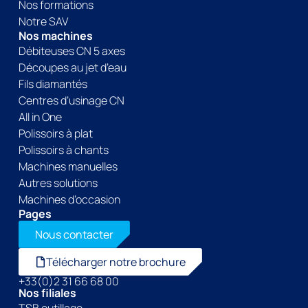
Nos formations
Notre SAV
Nos machines
Débiteuses CN 5 axes
Découpes au jet d’eau
Fils diamantés
Centres d’usinage CN
All in One
Polissoirs à plat
Polissoirs à chants
Machines manuelles
Autres solutions
Machines d’occasion
Pages
Nous contacter
Télécharger notre brochure
+33(0)2 31 66 68 00
Nos filiales
TSB outillage