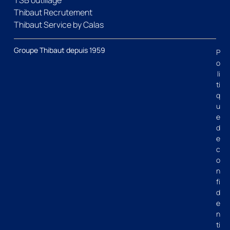
Thibaut Recrutement
Thibaut Service by Calas
Groupe Thibaut depuis 1959
P
o
li
ti
q
u
e
d
e
c
o
n
fi
d
e
n
ti