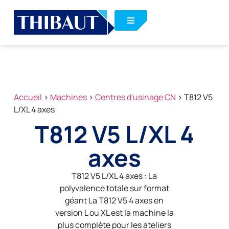
Accueil
>
Machines
>
Centres d'usinage CN
>
T812 V5
L/XL 4 axes
T812 V5 L/XL 4
axes
T812 V5 L/XL 4 axes : La
polyvalence totale sur format
géant La T812 V5 4 axes en
version L ou XL est la machine la
plus complète pour les ateliers