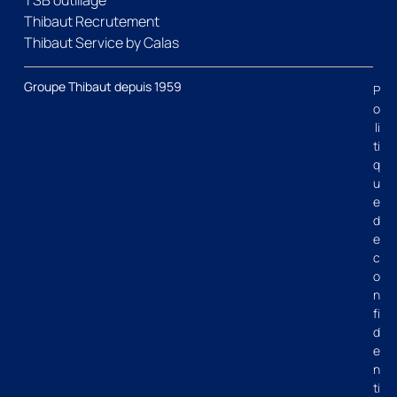
Thibaut Recrutement
Thibaut Service by Calas
Groupe Thibaut depuis 1959
P
o
li
ti
q
u
e
d
e
c
o
n
fi
d
e
n
ti