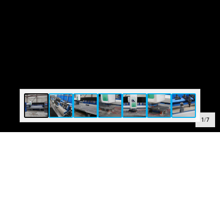
1
/
7