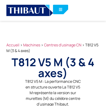
Accueil
>
Machines
>
Centres d'usinage CN
>
T812 V5
M (3 & 4 axes)
T812 V5 M (3 & 4
axes)
T812 V5 M : La performance CNC
en structure ouverte La T812 V5
M représente la version sur
murettes (M) du célèbre centre
d’usinage Thibaut.