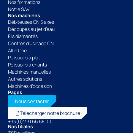
Nos formations
Notre SAV
Nos machines
Débiteuses CN 5 axes
Découpes au jet d’eau
Fils diamantés
Centres d’usinage CN
All in One
Polissoirs à plat
Polissoirs à chants
Machines manuelles
Autres solutions
Machines d’occasion
Pages
Nous contacter
Télécharger notre brochure
+33(0)2 31 66 68 00
Nos filiales
TSB outillage