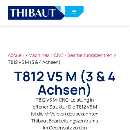
Accueil
>
Machines
>
CNC - Bearbeitungszentren
>
T812 V5 M (3 & 4 Achsen)
T812 V5 M (3 & 4
Achsen)
T812 V5 M: CNC-Leistung in
offener Struktur Die T812 V5 M
ist die M-Version des bekannten
Thibaut Bearbeitungszentrums.
Im Gegensatz zu den