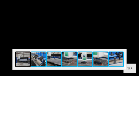
1
/
7