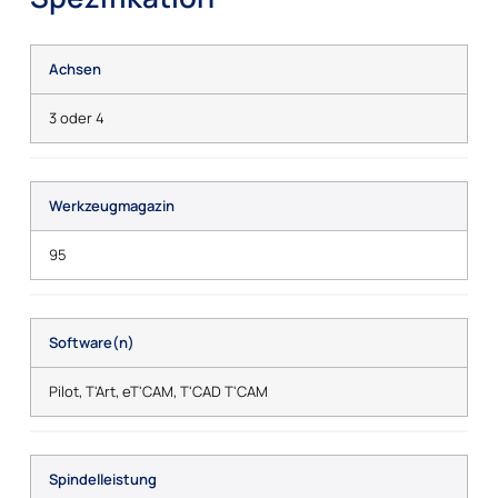
Achsen
3 oder 4
Werkzeugmagazin
95
Software(n)
Pilot, T'Art, eT'CAM, T'CAD T'CAM
Spindelleistung