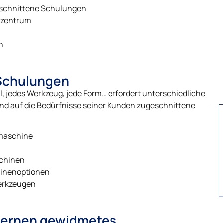
schnittene Schulungen
kzentrum
n
Schulungen
l, jedes Werkzeug, jede Form… erfordert unterschiedliche
 und auf die Bedürfnisse seiner Kunden zugeschnittene
maschine
schinen
hinenoptionen
erkzeugen
 Lernen gewidmetes