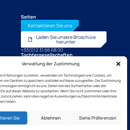
Seiten
Kontaktieren Sie uns
Laden Sie unsere Broschüre
herunter
+33(0)2 31 66 68 00
Tochtergesellschaften
TSB outillage
Verwaltung der Zustimmung
Thibaut Recrutement
Thibaut Service by Calas
en Erfahrungen zu bieten, verwenden wir Technologien wie Cookies, um
en von Geräten zu speichern und/oder auf diese zuzugreifen. Die Zustimmung
chnologien ermöglicht es uns, Daten wie das Surfverhalten oder die
IDs auf dieser Website zu verarbeiten. Wenn Sie nicht zustimmen oder Ihre
zurückziehen, kann dies negative Auswirkungen auf bestimmte Merkmale
nie
Rechtliche Hinweise
AGB
nen haben.
tieren Sie
Ablehnen
Siehe Präferenzen