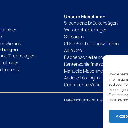
Unsere Maschinen
5-achs cnc Brückensägen
aschinen
Wasserstrahlanlagen
e
Seilsägen
ren Sie uns
CNC-Bearbeitungszentren
istungen
All in One
und Technologien
Flächenschleifautomaten
chulungen
Kantenschleifmaschinen
dendienst
Manuelle Maschinen
Um die best
Andere Lösungen
Information
Gebrauchte Maschinen
zu diesen Te
eindeutigen 
Zustimmung 
Datenschutzrichtlinie
Cookie-Richtli
und Funktio
Akzep