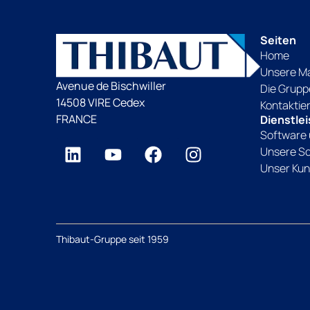
Seiten
Home
Unsere M
Avenue de Bischwiller
Die Grupp
14508 VIRE Cedex
Kontaktie
FRANCE
Dienstle
Software 
Unsere S
Unser Kun
Thibaut-Gruppe seit 1959