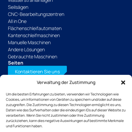
Wasserstrahlanlagen
Seilsägen
CNC-Bearbeitungszentren
All in One
Flächenschleifautomaten
Kantenschleifmaschinen
Manuelle Maschinen
Andere Lösungen
Gebrauchte Maschinen
Seiten
Kontaktieren Sie uns
Verwaltung der Zustimmung
Laden Sie unsere Broschüre herunter
+33(0)2 31 66 68 00
Um die besten Erfahrungen zu bieten, verwenden wir Technologien wie
Tochtergesellschaften
Cookies, um Informationen von Geräten zu speichern und/oder auf diese
TSB outillage
zuzugreifen. Die Zustimmung zu diesen Technologien ermöglicht es uns,
Thibaut Recrutement
Daten wie das Surfverhalten oder die eindeutigen IDs auf dieser Website zu
verarbeiten. Wenn Sie nicht zustimmen oder Ihre Zustimmung
Thibaut Service by Calas
zurückziehen, kann dies negative Auswirkungen auf bestimmte Merkmale
und Funktionen haben.
Thibaut-Gruppe seit 1959