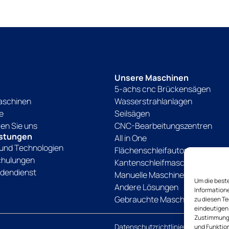
Unsere Maschinen
5-achs cnc Brückensägen
aschinen
Wasserstrahlanlagen
e
Seilsägen
ren Sie uns
CNC-Bearbeitungszentren
istungen
All in One
und Technologien
Flächenschleifautomaten
chulungen
Kantenschleifmaschinen
dendienst
Manuelle Maschinen
Um die best
Andere Lösungen
Information
Gebrauchte Maschinen
zu diesen Te
eindeutigen 
Zustimmung 
Datenschutzrichtlinie
Cookie-Richtli
und Funktio