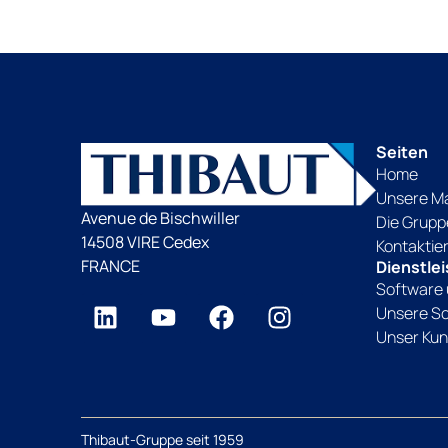
Seiten
Home
Unsere M
Avenue de Bischwiller
Die Grupp
14508 VIRE Cedex
Kontaktie
FRANCE
Dienstle
Software 
Unsere S
Unser Kun
Thibaut-Gruppe seit 1959