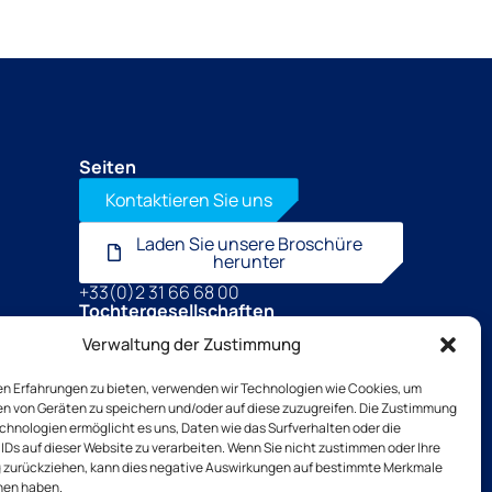
Seiten
Kontaktieren Sie uns
Laden Sie unsere Broschüre
herunter
+33(0)2 31 66 68 00
Tochtergesellschaften
TSB outillage
Verwaltung der Zustimmung
Thibaut Recrutement
Thibaut Service by Calas
en Erfahrungen zu bieten, verwenden wir Technologien wie Cookies, um
en von Geräten zu speichern und/oder auf diese zuzugreifen. Die Zustimmung
chnologien ermöglicht es uns, Daten wie das Surfverhalten oder die
IDs auf dieser Website zu verarbeiten. Wenn Sie nicht zustimmen oder Ihre
zurückziehen, kann dies negative Auswirkungen auf bestimmte Merkmale
nie
Rechtliche Hinweise
AGB
nen haben.