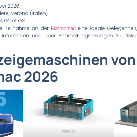
mber 2026
iere, Verona (Italien)
F3, G2 et G3
die Teilnahme an der
Marmomac
eine ideale Gelegenheit
u informieren und über Bearbeitungslösungen zu diskuti
rzeigemaschinen von
mac 2026
T818 XL