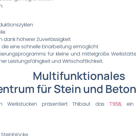
h
duktionszyklen
ile
n dank höherer Zuverlässigkeit
, die eine schnelle Einarbeitung ermöglicht
nisierungsprogramms für kleine und mittelgroße Werkstät
r Leistungsfähigkeit und Wirtschaftlichkeit.
Multifunktionales
ntrum für Stein und Beto
en Werkstücken präsentiert Thibaut das
T958
, ein 
 Steinblöcke