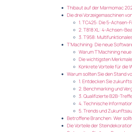
Thibaut auf der Marmomac 2026
Die drei Vorzeigemaschinen v
1. TC425: Die 5-Achsen-F
2. T818 XL: 4-Achsen-Be
3. T958: Multifunktional
T’Machining: Die neue Softwa
Warum T’Machining neue
Die wichtigsten Merkmale
Konkrete Vorteile für die
Warum sollten Sie den Stand 
1. Entdecken Sie zukunf
2. Benchmarking und Verg
3. Qualifizierte B2B-Treff
4. Technische Informatio
5. Trends und Zukunftsa
Betroffene Branchen: Wer soll
Die Vorteile der Steindekorati