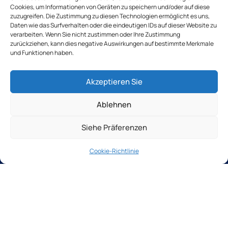
Cookies, um Informationen von Geräten zu speichern und/oder auf diese
Gebrauchte Maschinen
zuzugreifen. Die Zustimmung zu diesen Technologien ermöglicht es uns,
Seiten
Daten wie das Surfverhalten oder die eindeutigen IDs auf dieser Website zu
Kontaktieren Sie uns
verarbeiten. Wenn Sie nicht zustimmen oder Ihre Zustimmung
zurückziehen, kann dies negative Auswirkungen auf bestimmte Merkmale
und Funktionen haben.
Laden Sie unsere Broschüre herunter
+33(0)2 31 66 68 00
Tochtergesellschaften
Akzeptieren Sie
TSB outillage
Thibaut Recrutement
Ablehnen
Thibaut Service by Calas
Siehe Präferenzen
Thibaut-Gruppe seit 1959
Datenschutzrichtlinie
Cookie-Richtlinie
Cookie-Richtlinie
Rechtliche Hinweise
AGB
Alle Rechte vorbehalten Groupe Thibaut 2026