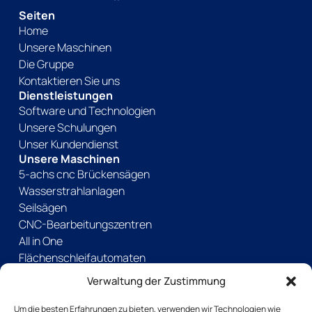
Seiten
Home
Unsere Maschinen
Die Gruppe
Kontaktieren Sie uns
Dienstleistungen
Software und Technologien
Unsere Schulungen
Unser Kundendienst
Unsere Maschinen
5-achs cnc Brückensägen
Wasserstrahlanlagen
Seilsägen
CNC-Bearbeitungszentren
All in One
Flächenschleifautomaten
Kantenschleifmaschinen
Verwaltung der Zustimmung
Manuelle Maschinen
Andere Lösungen
Um die besten Erfahrungen zu bieten, verwenden wir Technologien wie