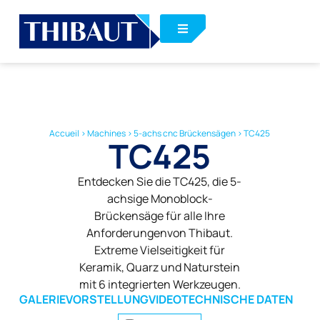
Accueil
>
Machines
>
5-achs cnc Brückensägen
>
TC425
TC425
Entdecken Sie die TC425, die 5-
achsige Monoblock-
Brückensäge für alle Ihre
Anforderungenvon Thibaut.
Extreme Vielseitigkeit für
Keramik, Quarz und Naturstein
mit 6 integrierten Werkzeugen.
GALERIE
VORSTELLUNG
VIDEO
TECHNISCHE DATEN