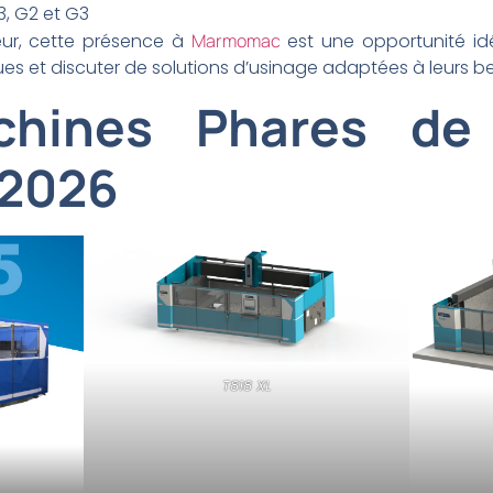
F3, G2 et G3
eur, cette présence à
Marmomac
est une opportunité id
s et discuter de solutions d’usinage adaptées à leurs be
hines Phares de
2026
T818 XL