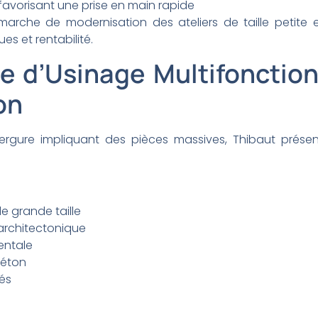
ve favorisant une prise en main rapide
émarche de modernisation des ateliers de taille petite 
es et rentabilité.
re d’Usinage Multifonction
on
ergure impliquant des pièces massives, Thibaut prése
e grande taille
architectonique
entale
béton
és