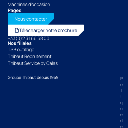
Machines d’occasion
Pages
Nous contacter
Télécharger notre brochure
+33(0)2 31 66 68 00
Nos filiales
TSB outillage
Thibaut Recrutement
Thibaut Service by Calas
Groupe Thibaut depuis 1959
P
o
li
ti
q
u
e
d
e