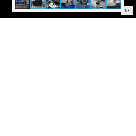
1
/
7