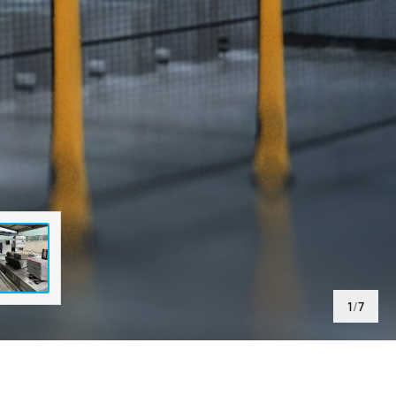
1
/
7