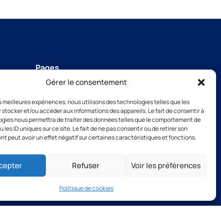
Pages
Nous contacter
Gérer le consentement
Télécharger notre brochure
les meilleures expériences, nous utilisons des technologies telles que les
 stocker et/ou accéder aux informations des appareils. Le fait de consentir à
+33(0)2 31 66 68 00
gies nous permettra de traiter des données telles que le comportement de
Nos filiales
 les ID uniques sur ce site. Le fait de ne pas consentir ou de retirer son
TSB outillage
 peut avoir un effet négatif sur certaines caractéristiques et fonctions.
Thibaut Recrutement
Thibaut Service by Calas
cepter
Refuser
Voir les préférences
Politique de cookies
CGV