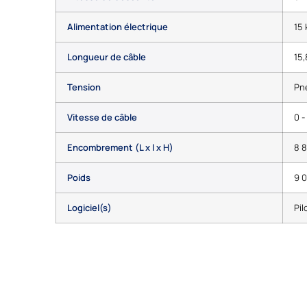
Alimentation électrique
15 
Longueur de câble
15
Tension
Pn
Vitesse de câble
0 -
Encombrement (L x l x H)
8 8
Poids
9 
Logiciel(s)
Pil