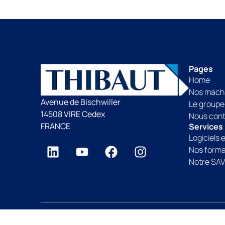
Pages
Home
Nos mach
Avenue de Bischwiller
Le groupe
14508 VIRE Cedex
Nous con
FRANCE
Services
Logiciels 
Nos forma
Notre SA
Groupe Thibaut depuis 1959