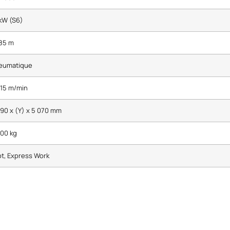
kW (S6)
,85 m
eumatique
 15 m/min
90 x (Y) x 5 070 mm
000 kg
ot, Express Work