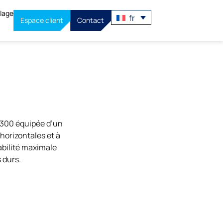
llage
fr
Espace client
Contact
2300 équipée d’un
horizontales et à
abilité maximale
 durs.