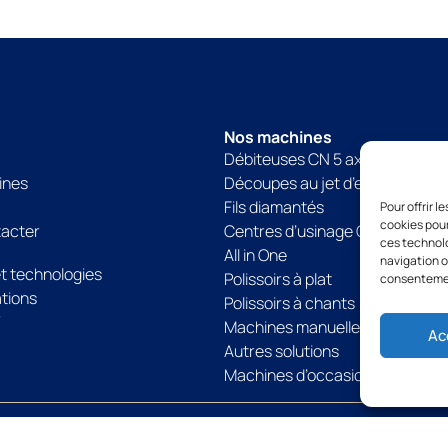
Nos machines
Débiteuses CN 5 axes
ines
Découpes au jet d’eau
Fils diamantés
Pour offrir 
cookies pour
tacter
Centres d’usinage CN
ces technolo
All in One
navigation ou
et technologies
Polissoirs à plat
consentement
tions
Polissoirs à chants
V
Machines manuelles
Ac
Autres solutions
Machines d’occasion
Politique de confidentialité
Politique de cookies
Mentions légales