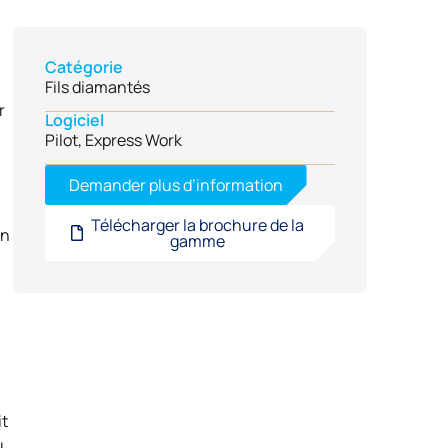
Catégorie
Fils diamantés
r
Logiciel
Pilot, Express Work
Demander plus d’information
Télécharger la brochure de la
on
gamme
it
u