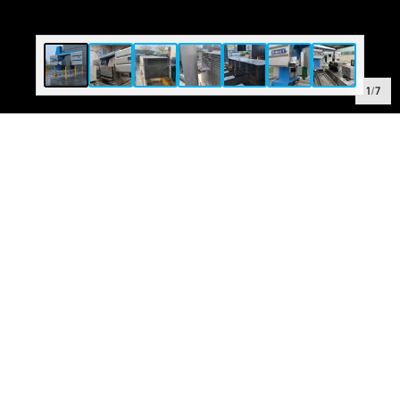
1
/
7