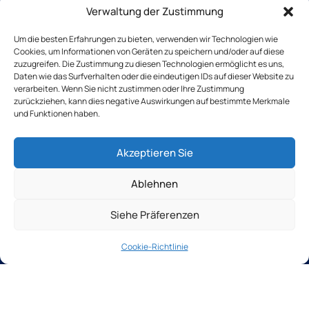
Kantenschleifmaschinen
Verwaltung der Zustimmung
Manuelle Maschinen
Andere Lösungen
Um die besten Erfahrungen zu bieten, verwenden wir Technologien wie
Cookies, um Informationen von Geräten zu speichern und/oder auf diese
Gebrauchte Maschinen
zuzugreifen. Die Zustimmung zu diesen Technologien ermöglicht es uns,
Seiten
Daten wie das Surfverhalten oder die eindeutigen IDs auf dieser Website zu
Kontaktieren Sie uns
verarbeiten. Wenn Sie nicht zustimmen oder Ihre Zustimmung
zurückziehen, kann dies negative Auswirkungen auf bestimmte Merkmale
und Funktionen haben.
Laden Sie unsere Broschüre herunter
+33(0)2 31 66 68 00
Tochtergesellschaften
Akzeptieren Sie
TSB outillage
Thibaut Recrutement
Ablehnen
Thibaut Service by Calas
Siehe Präferenzen
Thibaut-Gruppe seit 1959
Datenschutzrichtlinie
Cookie-Richtlinie
Cookie-Richtlinie
Rechtliche Hinweise
AGB