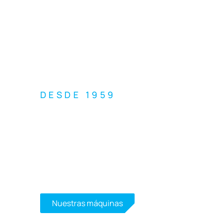
DESDE 1959
La excelencia
de la piedra
Soluciones duraderas y de alto rendimiento 
cerámica, cuarzo, hormigón, vidrio, material
Contáctenos
Nuestras máquinas