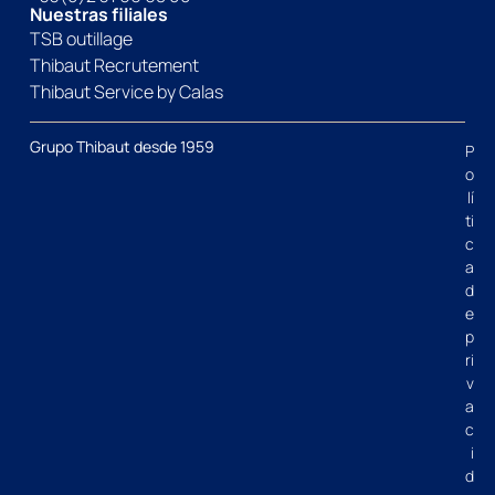
Nuestras filiales
TSB outillage
Thibaut Recrutement
Thibaut Service by Calas
Grupo Thibaut desde 1959
P
o
lí
ti
c
a
d
e
p
ri
v
a
c
i
d