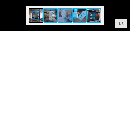
1
/
5