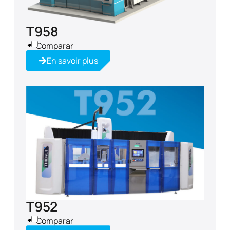
T958
Comparar
En savoir plus
T952
Comparar