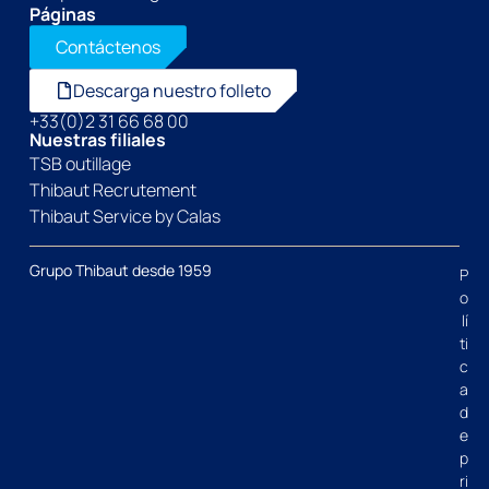
Páginas
Contáctenos
Descarga nuestro folleto
+33(0)2 31 66 68 00
Nuestras filiales
TSB outillage
Thibaut Recrutement
Thibaut Service by Calas
Grupo Thibaut desde 1959
P
o
lí
ti
c
a
d
e
p
ri