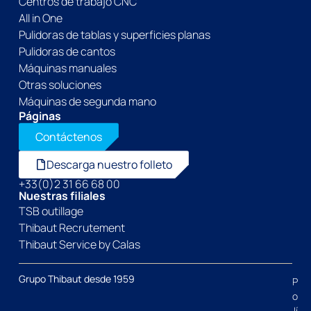
Centros de trabajo CNC
All in One
Pulidoras de tablas y superficies planas
Pulidoras de cantos
Máquinas manuales
Otras soluciones
Máquinas de segunda mano
Páginas
Contáctenos
Descarga nuestro folleto
+33(0)2 31 66 68 00
Nuestras filiales
TSB outillage
Thibaut Recrutement
Thibaut Service by Calas
Grupo Thibaut desde 1959
P
o
lí