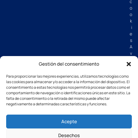
c
o
o
k
i
e
s
A
v
i
Gestión del consentimiento
s
o
Para proporcionar las mejores experiencias, utilizamos tecnologías como
l
las cookies para almacenar y/o acceder a la información del dispositivo. El
e
consentimiento a estas tecnologías nos permitirá procesar datos como el
g
comportamiento de navegación o identificaciones únicas en este sitio. La
a
falta de consentimiento o la retirada del mismo puede afectar
negativamente a determinadas características y funciones.
l
C
G
Acepte
V
Desechos