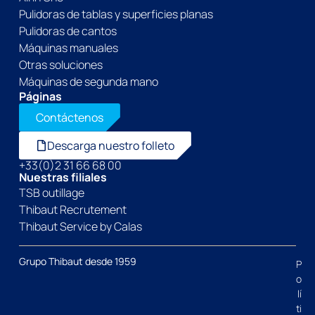
Pulidoras de tablas y superficies planas
Pulidoras de cantos
Máquinas manuales
Otras soluciones
Máquinas de segunda mano
Páginas
Contáctenos
Descarga nuestro folleto
+33(0)2 31 66 68 00
Nuestras filiales
TSB outillage
Thibaut Recrutement
Thibaut Service by Calas
Grupo Thibaut desde 1959
P
o
lí
ti