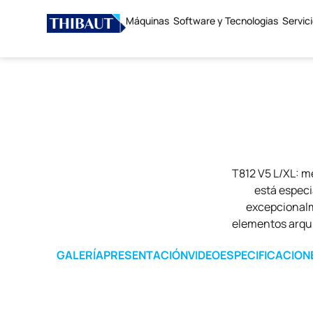
Máquinas
Software y Tecnologias
Servic
T812 V5 L/XL: m
está espec
excepcionalme
elementos arqui
GALERÍA
PRESENTACIÓN
VIDEO
ESPECIFICACION