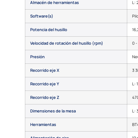
Almacén de herramientas
L: 
Software(s)
Pil
Potencia del husillo
16,
Velocidad de rotación del husillo (rpm)
0 -
Presión
Ne
Recorrido eje X
3 
Recorrido eje Y
L: 
Recorrido eje Z
47
Dimensiones de la mesa
L: 
Herramientas
BT
Alimentación de aire
12 