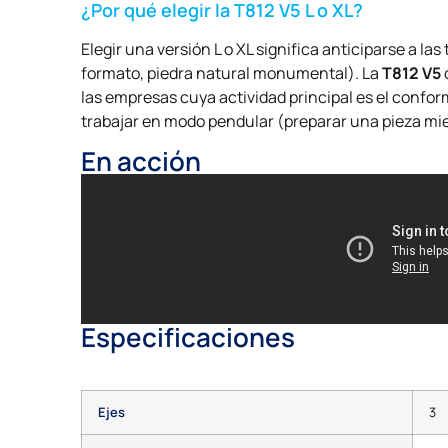
¿Por qué elegir la T812 V5 L o XL?
Elegir una versión L o XL significa anticiparse a 
formato, piedra natural monumental). La
T812 V5
d
las empresas cuya actividad principal es el confo
trabajar en modo pendular (preparar una pieza mi
En acción
Especificaciones
Ejes
3