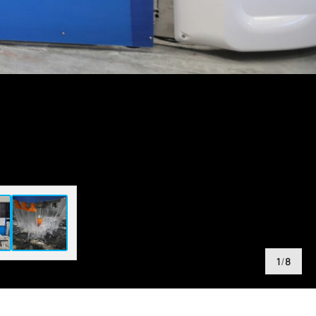
1
/
8