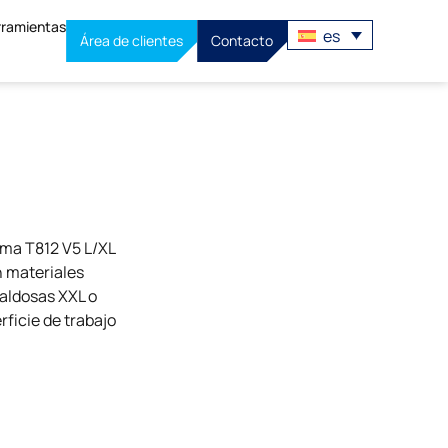
rramientas
es
Área de clientes
Contacto
ama T812 V5 L/XL
 materiales
baldosas XXL o
ficie de trabajo