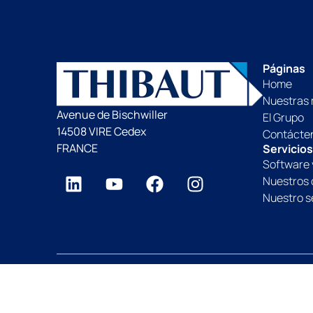
Páginas
Home
Nuestras
Avenue de Bischwiller
El Grupo
14508 VIRE Cedex
Contácte
FRANCE
Servicio
Software 
Nuestros 
Nuestro s
Grupo Thibaut desde 1959