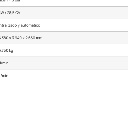
kW / 28,5 CV
tralizado y automático
6 380 x 3 940 x 2 650 mm
6.750 kg
l/min
l/min