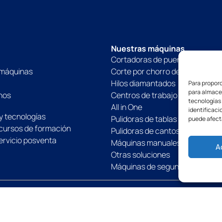
Nuestras máquinas
Cortadoras de puente CNC 5 ej
 máquinas
Corte por chorro de agua
Hilos diamantados
Para proporc
para almacen
nos
Centros de trabajo CNC
tecnologías
s
All in One
identificaci
y tecnologías
Pulidoras de tablas y superficie
puede afect
cursos de formación
Pulidoras de cantos
ervicio posventa
Máquinas manuales
A
Otras soluciones
Máquinas de segunda mano
Política de privacidad
Política de cookies
Aviso legal
CGV