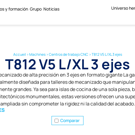
Universo he
ios y formación
Grupo
Noticias
Accueil
>
Machines
>
Centros de trabajo CNC
>
T812 V5 L/XL 3 ejes
T812 V5 L/XL 3 ejes
ecanizado de alta precisión en 3 ejes en formato gigante La g
ialmente diseñada para talleres de mecanizado que manipulan
nte grandes. Ya sea para islas de cocina de una sola pieza, 
tectónicos monumentales, estas versiones ofrecen una super
ampliada sin comprometer la rigidez ni la calidad del acabado.
ES
Comparar