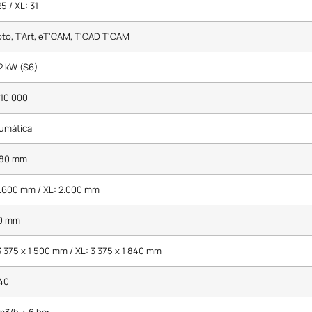
25 / XL: 31
oto, T'Art, eT'CAM, T'CAD T'CAM
2 kW (S6)
 10 000
umática
380 mm
1.600 mm / XL: 2.000 mm
0 mm
3 375 x 1 500 mm / XL: 3 375 x 1 840 mm
40
m3/h > 6 bar