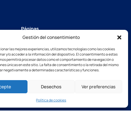
Páginas
es
Contáctenos
Gestión del consentimiento
Descarga nuestro folleto
ionar las mejores experiencias, utilizamos tecnologías como las cookies
ar y/o acceder a la información del dispositivo. El consentimiento a estas
+33(0)2 31 66 68 00
 nos permitirá procesar datos como el comportamiento de navegación o
Nuestras filiales
ones únicas en este sitio. La falta de consentimiento o la retirada del mismo
TSB outillage
s planas
ar negativamente a determinadas características y funciones.
Thibaut Recrutement
Thibaut Service by Calas
cepte
Desechos
Ver preferencias
Política de cookies