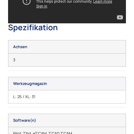
Spezifikation
Achsen
3
Werkzeugmagazin
L: 25 / XL: 31
Software(n)
Pilot, T'Art, eT'CAM, T'CAD T'CAM