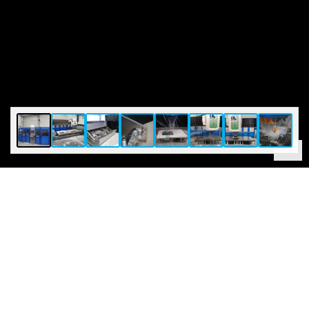
1
/
8