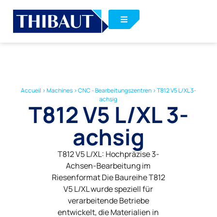
Accueil
>
Machines
>
CNC - Bearbeitungszentren
>
T812 V5 L/XL 3-
achsig
T812 V5 L/XL 3-
achsig
T812 V5 L/XL: Hochpräzise 3-
Achsen-Bearbeitung im
Riesenformat Die Baureihe T812
V5 L/XL wurde speziell für
verarbeitende Betriebe
entwickelt, die Materialien in