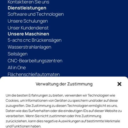
Kontaktieren Sie uns
Dienstleistungen
Software und Technologien
Unsere Schulungen
Unser Kundendienst
Unsere Maschinen
5-achs cnc Brückensägen
Wasserstrahlanlagen
Seilsägen
CNC-Bearbeitungszentren
All in One
Flächenschleifautomaten
Kantenschleifmaschinen
Verwaltung der Zustimmung
Manuelle Maschinen
Andere Lösungen
Um die besten Erfahrungen zu bieten, verwenden wir Technologien wie
Cookies, um Informationen von Geräten zu speichern und/oder auf diese
Gebrauchte Maschinen
zuzugreifen. Die Zustimmung zu diesen Technologien ermöglicht es uns,
Seiten
Daten wie das Surfverhalten oder die eindeutigen IDs auf dieser Website zu
Kontaktieren Sie uns
verarbeiten. Wenn Sie nicht zustimmen oder Ihre Zustimmung
zurückziehen, kann dies negative Auswirkungen auf bestimmte Merkmale
und Funktionen haben.
Laden Sie unsere Broschüre herunter