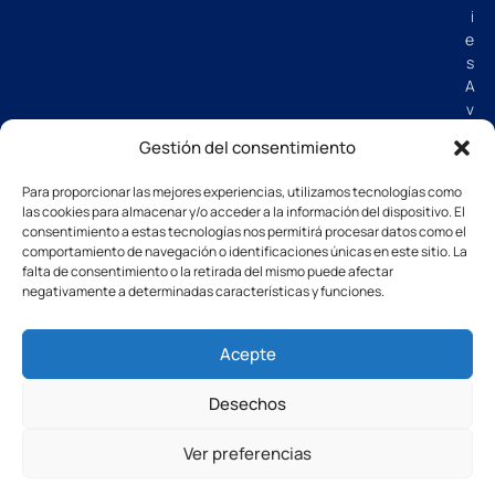
i
e
s
A
v
i
Gestión del consentimiento
s
o
Para proporcionar las mejores experiencias, utilizamos tecnologías como
l
las cookies para almacenar y/o acceder a la información del dispositivo. El
e
consentimiento a estas tecnologías nos permitirá procesar datos como el
g
comportamiento de navegación o identificaciones únicas en este sitio. La
a
falta de consentimiento o la retirada del mismo puede afectar
negativamente a determinadas características y funciones.
l
C
G
Acepte
V
Desechos
Ver preferencias