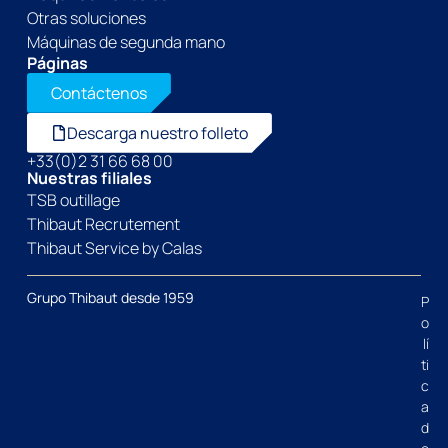
Otras soluciones
Máquinas de segunda mano
Páginas
Contáctenos
Descarga nuestro folleto
+33(0)2 31 66 68 00
Nuestras filiales
TSB outillage
Thibaut Recrutement
Thibaut Service by Calas
Grupo Thibaut desde 1959
P
o
lí
ti
c
a
d