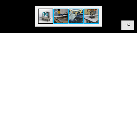
1
/
4