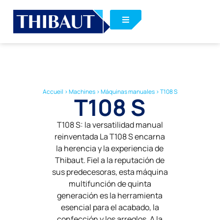
Accueil
>
Machines
>
Máquinas manuales
>
T108 S
T108 S
T108 S: la versatilidad manual
reinventada La T108 S encarna
la herencia y la experiencia de
Thibaut. Fiel a la reputación de
sus predecesoras, esta máquina
multifunción de quinta
generación es la herramienta
esencial para el acabado, la
confección y los arreglos. A la