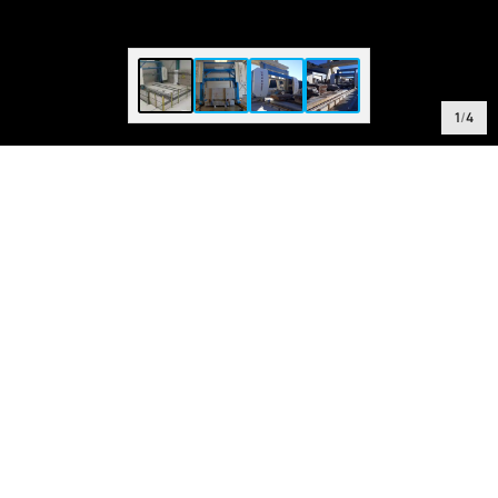
1
/
4