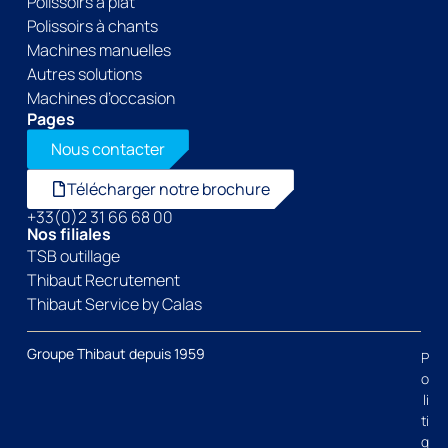
Polissoirs à plat
Polissoirs à chants
Machines manuelles
Autres solutions
Machines d’occasion
Pages
Nous contacter
Télécharger notre brochure
+33(0)2 31 66 68 00
Nos filiales
TSB outillage
Thibaut Recrutement
Thibaut Service by Calas
Groupe Thibaut depuis 1959
P
o
li
ti
q