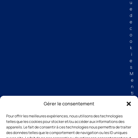
u
e
d
e
c
o
o
k
i
e
s
M
e
n
ti
o
Gérer le consentement
n
s
Pour offrir les meilleures expériences, nous utilisons des technologies
lé
telles que les cookies pour stocker et/ou accéder aux informations des
g
appareils. Le fait de consentir à ces technologies nous permettra de traiter
al
des données telles que le comportement de navigation ou les ID uniques