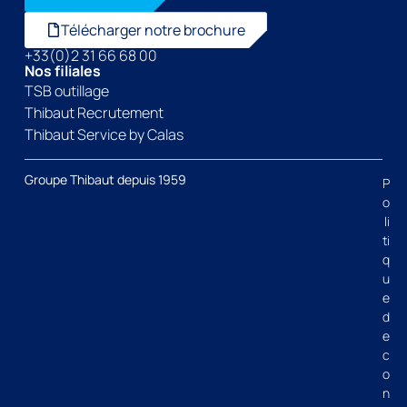
Télécharger notre brochure
+33(0)2 31 66 68 00
Nos filiales
TSB outillage
Thibaut Recrutement
Thibaut Service by Calas
Groupe Thibaut depuis 1959
P
o
li
ti
q
u
e
d
e
c
o
n