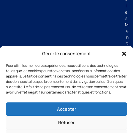
i
e
s
M
e
n
ti
o
Gérer le consentement
n
s
Pour offrir les meilleures expériences, nous utilisons des technologies
lé
telles que les cookies pour stocker et/ou accéder aux informations des
g
appareils. Le fait de consentir à ces technologies nous permettra de traiter
al
des données telles que le comportement de navigation ou les ID uniques
e
sur ce site. Le fait de ne pas consentir ou de retirer son consentement peut
avoir un effet négatif sur certaines caractéristiques et fonctions.
s
C
G
Accepter
V
Refuser