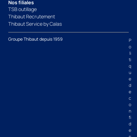
Nos filiales
TSB outillage
Thibaut Recrutement
Thibaut Service by Calas
Groupe Thibaut depuis 1959
P
o
li
ti
q
u
e
d
e
c
o
n
fi
d
e
n