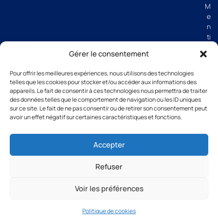
M
e
n
ti
o
Gérer le consentement
n
s
Pour offrir les meilleures expériences, nous utilisons des technologies
lé
telles que les cookies pour stocker et/ou accéder aux informations des
g
appareils. Le fait de consentir à ces technologies nous permettra de traiter
al
des données telles que le comportement de navigation ou les ID uniques
e
sur ce site. Le fait de ne pas consentir ou de retirer son consentement peut
avoir un effet négatif sur certaines caractéristiques et fonctions.
s
C
G
Accepter
V
Refuser
Voir les préférences
All rights reserved Groupe Thibaut 2026
Politique de cookies
Designed and created by Thomas Michonneau