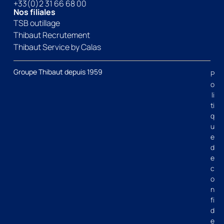
+33(0)2 31 66 68 00
Nos filiales
TSB outillage
Thibaut Recrutement
Thibaut Service by Calas
Groupe Thibaut depuis 1959
P
o
li
ti
q
u
e
d
e
c
o
n
fi
d
e