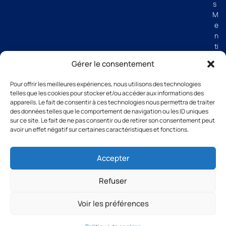
s
M
e
n
ti
o
Gérer le consentement
n
s
Pour offrir les meilleures expériences, nous utilisons des technologies
lé
telles que les cookies pour stocker et/ou accéder aux informations des
g
appareils. Le fait de consentir à ces technologies nous permettra de traiter
al
des données telles que le comportement de navigation ou les ID uniques
e
sur ce site. Le fait de ne pas consentir ou de retirer son consentement peut
avoir un effet négatif sur certaines caractéristiques et fonctions.
s
C
G
Accepter
V
Refuser
Voir les préférences
All rights reserved Groupe Thibaut 2026