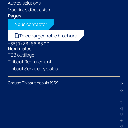
Autres solutions
Machines d’occasion
Pages
Nous contacter
Télécharger notre brochure
+33(0)2 31 66 68 00
Nos filiales
TSB outillage
Thibaut Recrutement
Thibaut Service by Calas
Groupe Thibaut depuis 1959
P
o
li
ti
q
u
e
d