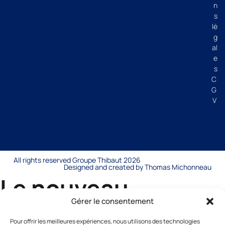
n
s
lé
g
al
e
s
C
G
V
All rights reserved Groupe Thibaut 2026
Designed and created by Thomas Michonneau
Le nouveau
catalogue général
Gérer le consentement
Pour offrir les meilleures expériences, nous utilisons des technologies