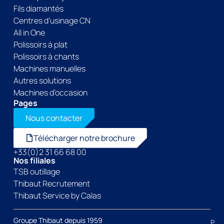
Fils diamantés
Centres d’usinage CN
All in One
Polissoirs à plat
Polissoirs à chants
Machines manuelles
Autres solutions
Machines d’occasion
Pages
Nous contacter
Télécharger notre brochure
+33(0)2 31 66 68 00
Nos filiales
TSB outillage
Thibaut Recrutement
Thibaut Service by Calas
Groupe Thibaut depuis 1959
P