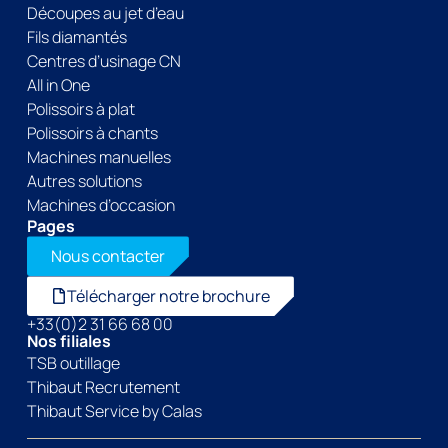
Découpes au jet d’eau
Fils diamantés
Centres d’usinage CN
All in One
Polissoirs à plat
Polissoirs à chants
Machines manuelles
Autres solutions
Machines d’occasion
Pages
Nous contacter
Télécharger notre brochure
+33(0)2 31 66 68 00
Nos filiales
TSB outillage
Thibaut Recrutement
Thibaut Service by Calas