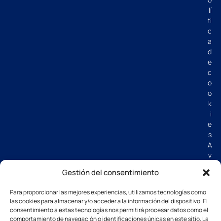
lí
ti
c
a
d
e
c
o
o
k
i
e
s
A
v
i
Gestión del consentimiento
s
o
Para proporcionar las mejores experiencias, utilizamos tecnologías como
l
las cookies para almacenar y/o acceder a la información del dispositivo. El
e
consentimiento a estas tecnologías nos permitirá procesar datos como el
g
comportamiento de navegación o identificaciones únicas en este sitio. La