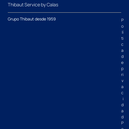
Thibaut Service by Calas
Grupo Thibaut desde 1959
P
o
lí
ti
c
a
d
e
p
ri
v
a
c
i
d
a
d
P
o