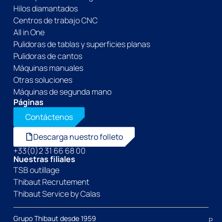
Hilos diamantados
Centros de trabajo CNC
All in One
Pulidoras de tablas y superficies planas
Pulidoras de cantos
Máquinas manuales
Otras soluciones
Máquinas de segunda mano
Páginas
Contáctenos
Descarga nuestro folleto
+33(0)2 31 66 68 00
Nuestras filiales
TSB outillage
Thibaut Recrutement
Thibaut Service by Calas
Grupo Thibaut desde 1959
P