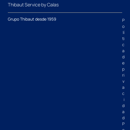
Thibaut Service by Calas
Grupo Thibaut desde 1959
P
o
lí
ti
c
a
d
e
p
ri
v
a
c
i
d
a
d
P
o