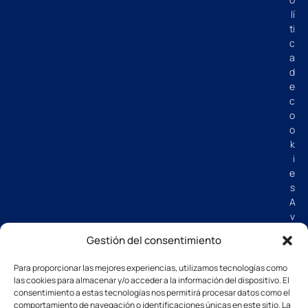
lí
ti
c
a
d
e
c
o
o
k
i
e
s
A
v
i
Gestión del consentimiento
s
o
Para proporcionar las mejores experiencias, utilizamos tecnologías como
l
las cookies para almacenar y/o acceder a la información del dispositivo. El
e
consentimiento a estas tecnologías nos permitirá procesar datos como el
g
comportamiento de navegación o identificaciones únicas en este sitio. La