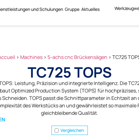
Werkzeugwe
ienstleistungen und Schulungen
Gruppe
Aktuelles
Accueil
>
Machines
>
5-achs cnc Brückensägen
>
TC725 TOP
TC725 TOPS
OPS: Leistung, Präzision und integrierte Intelligenz. Die TC
ibaut Optimized Production System (TOPS) für hochpräzises, 
 Schneiden. TOPS passt die Schnittparameter in Echtzeit an d
mplexität des Werkstücks an und gewährleistet so maximale 
gleichbleibende Qualität.
EN
Vergleichen