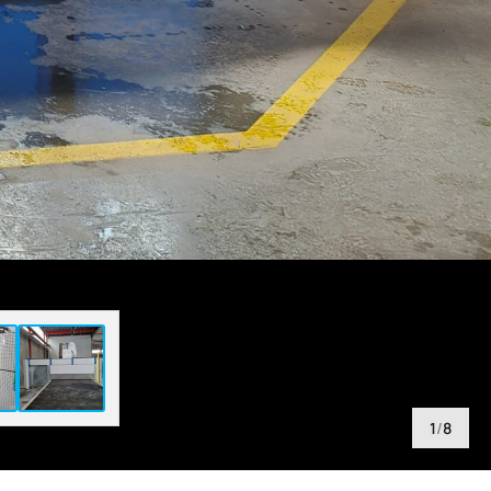
1
/
8