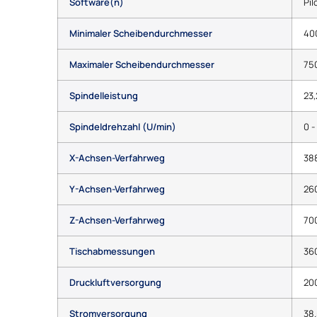
Software(n)
Pil
Minimaler Scheibendurchmesser
40
Maximaler Scheibendurchmesser
75
Spindelleistung
23,
Spindeldrehzahl (U/min)
0 -
X-Achsen-Verfahrweg
38
Y-Achsen-Verfahrweg
26
Z-Achsen-Verfahrweg
70
Tischabmessungen
36
Druckluftversorgung
200
Stromversorgung
38.