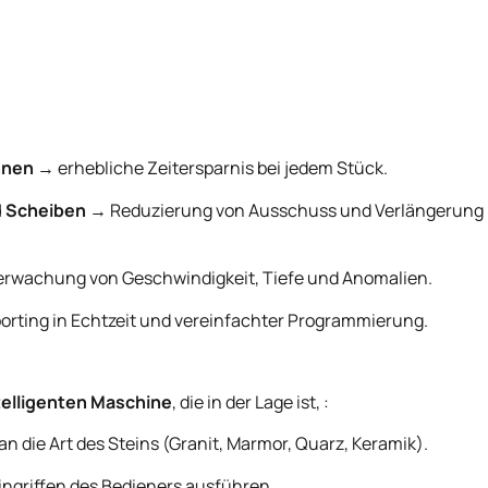
hnen
→ erhebliche Zeitersparnis bei jedem Stück.
d Scheiben
→ Reduzierung von Ausschuss und Verlängerung
rwachung von Geschwindigkeit, Tiefe und Anomalien.
rting in Echtzeit und vereinfachter Programmierung.
telligenten Maschine
, die in der Lage ist, :
 die Art des Steins (Granit, Marmor, Quarz, Keramik).
ingriffen des Bedieners ausführen.