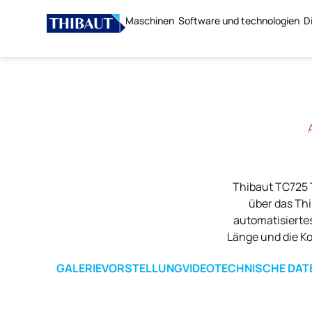
Maschinen
Software und technologien
D
Thibaut TC725 T
über das Th
automatisiertes
Länge und die Ko
GALERIE
VORSTELLUNG
VIDEO
TECHNISCHE DAT