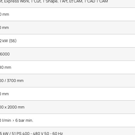
ot, Express Work, T'Cut, T'Shape, T'Art, Et'CAM, T'CAD T'CAM
0 mm
0 mm
2 kW (S6)
 6000
80 mm
00 / 3700 mm
0 mm
00 x 2000 mm
 l/min > 6 bar min.
5 kW / 51 PS 400 - 480 V 50 - 60 Hz