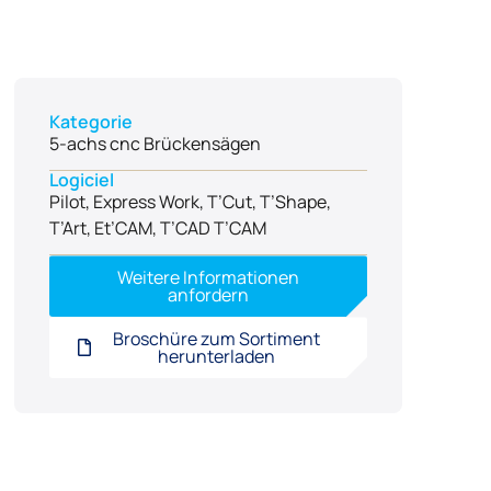
Kategorie
5-achs cnc Brückensägen
Logiciel
Pilot, Express Work, T’Cut, T’Shape,
T’Art, Et’CAM, T’CAD T’CAM
Weitere Informationen
anfordern
Broschüre zum Sortiment
herunterladen