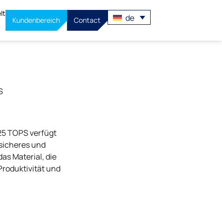
lt
de
Kundenbereich
Contact
S
725 TOPS verfügt
sicheres und
as Material, die
Produktivität und