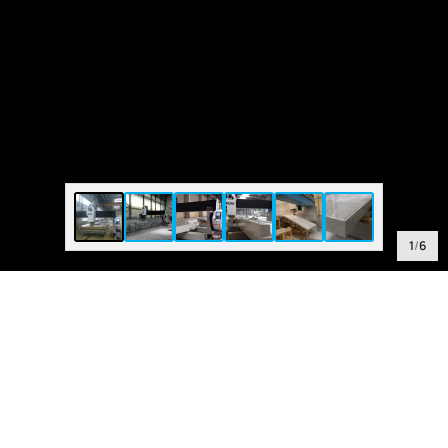
1
/
6