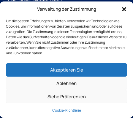
Kantenschleifmaschinen
Verwaltung der Zustimmung
Manuelle Maschinen
Andere Lösungen
Um die besten Erfahrungen zu bieten, verwenden wir Technologien wie
Cookies, um Informationen von Geräten zu speichern und/oder auf diese
Gebrauchte Maschinen
zuzugreifen. Die Zustimmung zu diesen Technologien ermöglicht es uns,
Seiten
Daten wie das Surfverhalten oder die eindeutigen IDs auf dieser Website zu
Kontaktieren Sie uns
verarbeiten. Wenn Sie nicht zustimmen oder Ihre Zustimmung
zurückziehen, kann dies negative Auswirkungen auf bestimmte Merkmale
und Funktionen haben.
Laden Sie unsere Broschüre herunter
+33(0)2 31 66 68 00
Tochtergesellschaften
Akzeptieren Sie
TSB outillage
Thibaut Recrutement
Ablehnen
Thibaut Service by Calas
Siehe Präferenzen
Thibaut-Gruppe seit 1959
Datenschutzrichtlinie
Cookie-Richtlinie
Cookie-Richtlinie
Rechtliche Hinweise
AGB