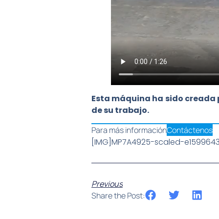
Esta máquina ha sido creada p
de su trabajo.
Para más información
Contáctenos
[IMG]MP7A4925-scaled-e1599643
Previous
Share the Post: