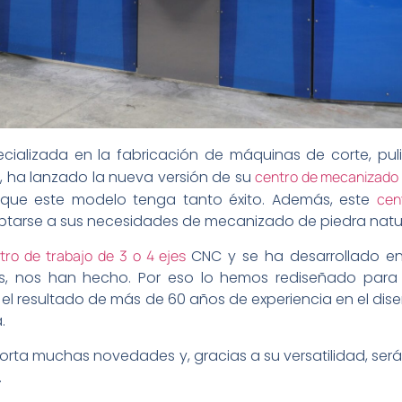
ecializada en la fabricación de máquinas de corte, pul
a, ha lanzado la nueva versión de su
centro de mecanizado
 que este modelo tenga tanto éxito. Además, este
cen
daptarse a sus necesidades de mecanizado de piedra natu
tro de trabajo de 3 o 4 ejes
CNC y se ha desarrollado en
les, nos han hecho. Por eso lo hemos rediseñado para 
 Es el resultado de más de 60 años de experiencia en el d
.
rta muchas novedades y, gracias a su versatilidad, se
.