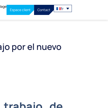
llage
fr
Espace client
Contact
jo por el nuevo
 trabajo de