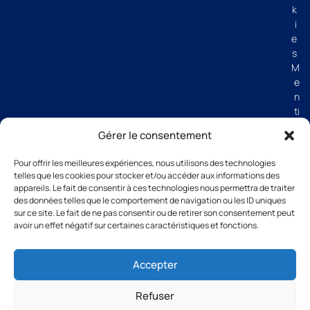
k
i
e
s
M
e
n
ti
o
Gérer le consentement
n
s
Pour offrir les meilleures expériences, nous utilisons des technologies
lé
telles que les cookies pour stocker et/ou accéder aux informations des
g
appareils. Le fait de consentir à ces technologies nous permettra de traiter
al
des données telles que le comportement de navigation ou les ID uniques
e
sur ce site. Le fait de ne pas consentir ou de retirer son consentement peut
avoir un effet négatif sur certaines caractéristiques et fonctions.
s
C
G
Accepter
V
Refuser