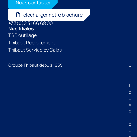
Nous contacter
Télécharger notre brochure
+33(0)2 31 66 68 00
Nos filiales
TSB outillage
Thibaut Recrutement
Thibaut Service by Calas
Groupe Thibaut depuis 1959
P
o
li
ti
q
u
e
d
e
c
o
n