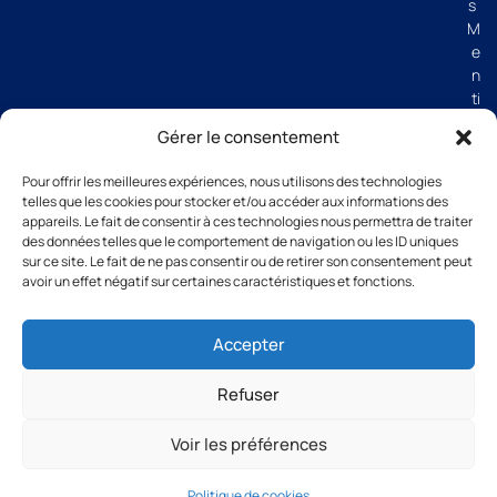
s
M
e
n
ti
o
Gérer le consentement
n
s
Pour offrir les meilleures expériences, nous utilisons des technologies
lé
telles que les cookies pour stocker et/ou accéder aux informations des
g
appareils. Le fait de consentir à ces technologies nous permettra de traiter
al
des données telles que le comportement de navigation ou les ID uniques
e
sur ce site. Le fait de ne pas consentir ou de retirer son consentement peut
avoir un effet négatif sur certaines caractéristiques et fonctions.
s
C
G
Accepter
V
Refuser
Voir les préférences
All rights reserved Groupe Thibaut 2026
Politique de cookies