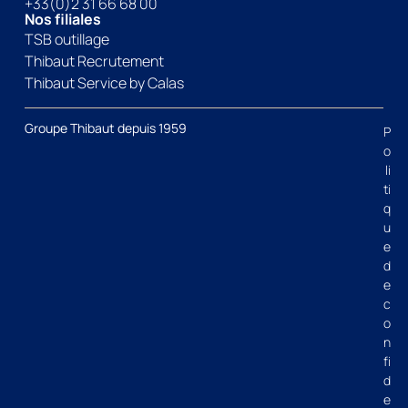
+33(0)2 31 66 68 00
Nos filiales
TSB outillage
Thibaut Recrutement
Thibaut Service by Calas
Groupe Thibaut depuis 1959
P
o
li
ti
q
u
e
d
e
c
o
n
fi
d
e