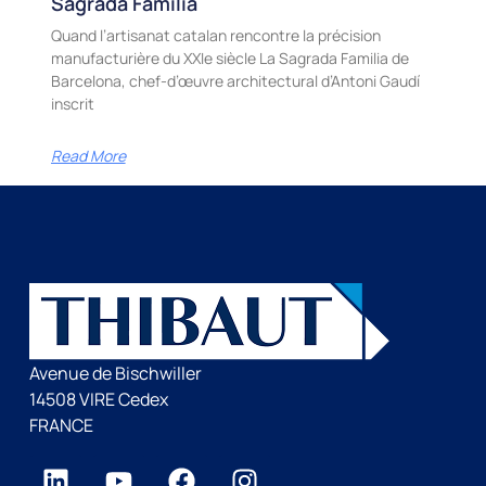
Sagrada Familia
Quand l’artisanat catalan rencontre la précision
manufacturière du XXIe siècle La Sagrada Familia de
Barcelona, chef-d’œuvre architectural d’Antoni Gaudí
inscrit
Read More
Avenue de Bischwiller
14508 VIRE Cedex
FRANCE