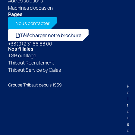
Autres solutions
Machines d’occasion
Pages
Nous contacter
Télécharger notre brochure
+33(0)2 31 66 68 00
Nos filiales
TSB outillage
Thibaut Recrutement
Thibaut Service by Calas
Groupe Thibaut depuis 1959
P
o
li
ti
q
u
e
d