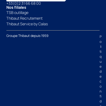
+33(0)2 31 66 68 00
Nos filiales
TSB outillage
Thibaut Recrutement
Thibaut Service by Calas
Groupe Thibaut depuis 1959
P
o
li
ti
q
u
e
d
e
c
o
n
fi
d