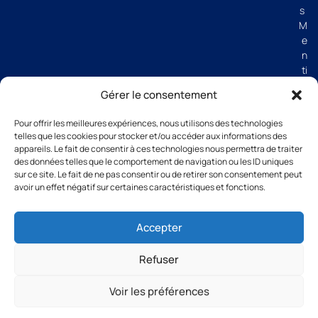
s
M
e
n
ti
o
Gérer le consentement
n
s
Pour offrir les meilleures expériences, nous utilisons des technologies
lé
telles que les cookies pour stocker et/ou accéder aux informations des
g
appareils. Le fait de consentir à ces technologies nous permettra de traiter
al
des données telles que le comportement de navigation ou les ID uniques
e
sur ce site. Le fait de ne pas consentir ou de retirer son consentement peut
avoir un effet négatif sur certaines caractéristiques et fonctions.
s
C
G
Accepter
V
Refuser
Voir les préférences