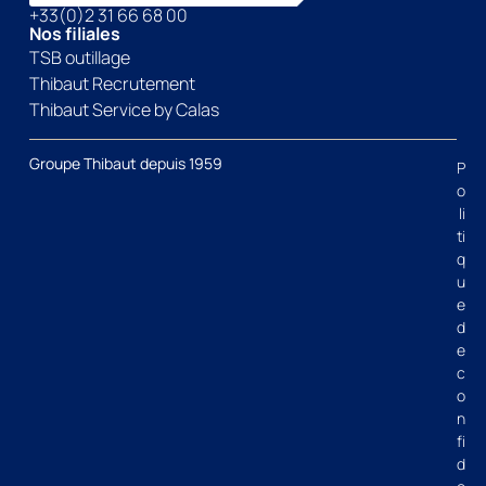
+33(0)2 31 66 68 00
Nos filiales
TSB outillage
Thibaut Recrutement
Thibaut Service by Calas
Groupe Thibaut depuis 1959
P
o
li
ti
q
u
e
d
e
c
o
n
fi
d