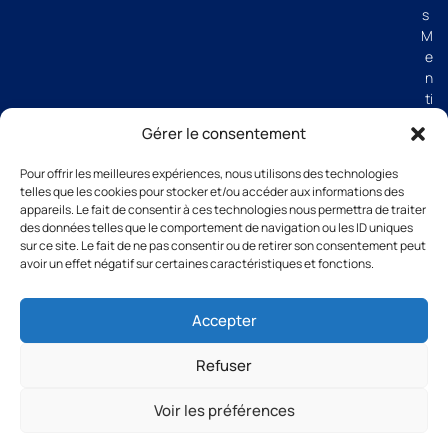
s
M
e
n
ti
o
Gérer le consentement
n
s
Pour offrir les meilleures expériences, nous utilisons des technologies
lé
telles que les cookies pour stocker et/ou accéder aux informations des
g
appareils. Le fait de consentir à ces technologies nous permettra de traiter
al
des données telles que le comportement de navigation ou les ID uniques
e
sur ce site. Le fait de ne pas consentir ou de retirer son consentement peut
avoir un effet négatif sur certaines caractéristiques et fonctions.
s
C
G
Accepter
V
Refuser
Voir les préférences