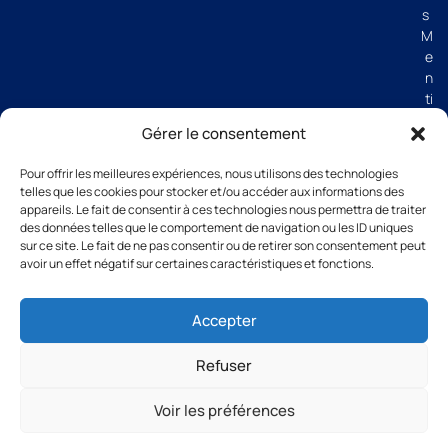
s
M
e
n
ti
o
Gérer le consentement
n
s
Pour offrir les meilleures expériences, nous utilisons des technologies
lé
telles que les cookies pour stocker et/ou accéder aux informations des
g
appareils. Le fait de consentir à ces technologies nous permettra de traiter
al
des données telles que le comportement de navigation ou les ID uniques
e
sur ce site. Le fait de ne pas consentir ou de retirer son consentement peut
avoir un effet négatif sur certaines caractéristiques et fonctions.
s
C
G
Accepter
V
Refuser
Voir les préférences