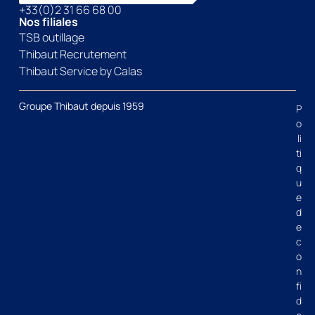
+33(0)2 31 66 68 00
Nos filiales
TSB outillage
Thibaut Recrutement
Thibaut Service by Calas
Groupe Thibaut depuis 1959
P
o
li
ti
q
u
e
d
e
c
o
n
fi
d