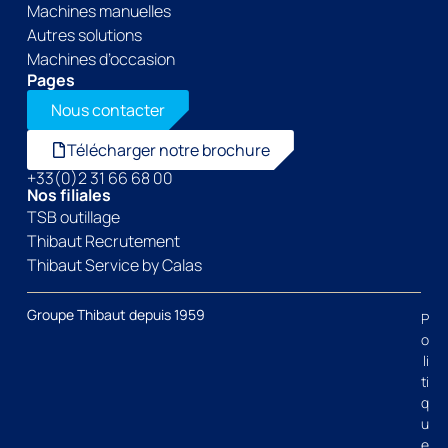
Machines manuelles
Autres solutions
Machines d’occasion
Pages
Nous contacter
Télécharger notre brochure
+33(0)2 31 66 68 00
Nos filiales
TSB outillage
Thibaut Recrutement
Thibaut Service by Calas
Groupe Thibaut depuis 1959
P
o
li
ti
q
u
e