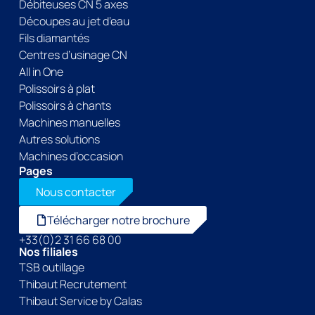
Débiteuses CN 5 axes
Découpes au jet d’eau
Fils diamantés
Centres d’usinage CN
All in One
Polissoirs à plat
Polissoirs à chants
Machines manuelles
Autres solutions
Machines d’occasion
Pages
Nous contacter
Télécharger notre brochure
+33(0)2 31 66 68 00
Nos filiales
TSB outillage
Thibaut Recrutement
Thibaut Service by Calas