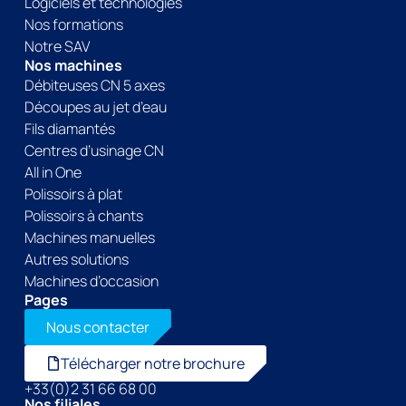
Logiciels et technologies
Nos formations
Notre SAV
Nos machines
Débiteuses CN 5 axes
Découpes au jet d’eau
Fils diamantés
Centres d’usinage CN
All in One
Polissoirs à plat
Polissoirs à chants
Machines manuelles
Autres solutions
Machines d’occasion
Pages
Nous contacter
Télécharger notre brochure
+33(0)2 31 66 68 00
Nos filiales