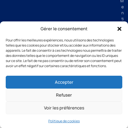
M
e
n
ti
o
Gérer le consentement
n
s
Pour offrir les meilleures expériences, nous utilisons des technologies
lé
telles que les cookies pour stocker et/ou accéder aux informations des
g
appareils. Le fait de consentir à ces technologies nous permettra de traiter
al
des données telles que le comportement de navigation ou les ID uniques
e
sur ce site. Le fait de ne pas consentir ou de retirer son consentement peut
avoir un effet négatif sur certaines caractéristiques et fonctions.
s
C
G
Accepter
V
Refuser
Voir les préférences
All rights reserved Groupe Thibaut 2026
Politique de cookies
Designed and created by Thomas Michonneau