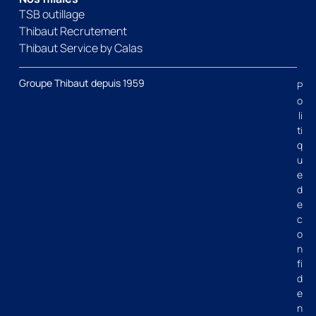
TSB outillage
Thibaut Recrutement
Thibaut Service by Calas
Groupe Thibaut depuis 1959
P
o
li
ti
q
u
e
d
e
c
o
n
fi
d
e
n