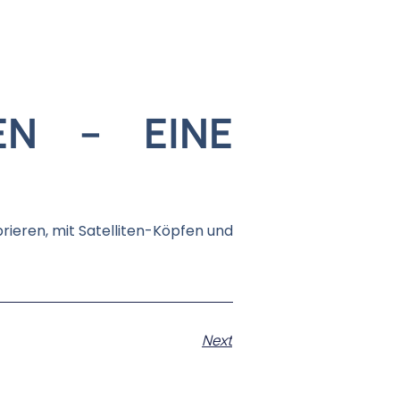
EN – EINE
brieren,
mit Satelliten-Köpfen und
Next