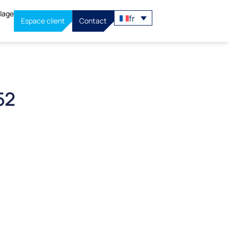
llage
fr
Espace client
Contact
52