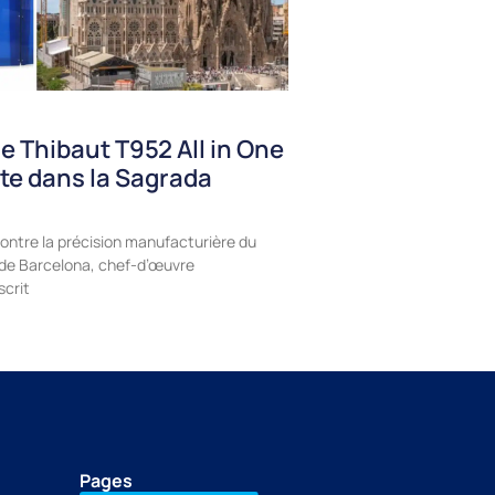
e Thibaut T952 All in One
te dans la Sagrada
ontre la précision manufacturière du
a de Barcelona, chef-d’œuvre
scrit
Pages